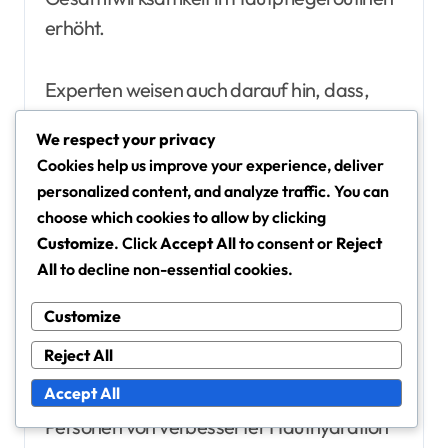
erhöht.
Experten weisen auch darauf hin, dass,
obwohl Hyaluronsäure wirksam ist, ihre
We respect your privacy
Vorteile maximiert werden können, wenn
Cookies help us improve your experience, deliver
sie über einen längeren Zeitraum hinweg
personalized content, and analyze traffic. You can
konsequent verwendet wird, anstatt als
choose which cookies to allow by clicking
einmalige Behandlung.
Customize
. Click
Accept All
to consent or
Reject
All
to decline non-essential cookies.
Nutzererfahrungen und
Customize
Fallstudien
Reject All
Nutzererfahrungen mit Hyaluronsäure
Accept All
zeigen positive Ergebnisse, wobei viele
Personen von verbesserter Hauthydration