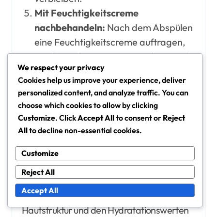
Mit Feuchtigkeitscreme
nachbehandeln:
Nach dem Abspülen
eine Feuchtigkeitscreme auftragen,
um die Hydratation zu speichern und
We respect your privacy
die Hautbarriere weiter zu
Cookies help us improve your experience, deliver
unterstützen.
personalized content, and analyze traffic. You can
Beste Praktiken zur
choose which cookies to allow by clicking
Customize
. Click
Accept All
to consent or
Reject
Maximierung der Vorteile
All
to decline non-essential cookies.
Um die Vorteile von Barrier-
Reparaturmasken zu maximieren, ist
Customize
Konsistenz entscheidend. Verwenden Sie
Reject All
die Maske regelmäßig, wie empfohlen, um
Accept All
signifikante Verbesserungen in der
Hautstruktur und den Hydratationswerten